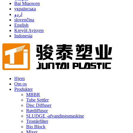
Bai Miaowen
українська
اردو
slovenčina
English
Kreyòl Ayisyen
Indonesia
Hjem
Om os
Produkter
MBBR
Tube Settler
Disc Diffuser
Rørdiffusor
SLUDGE -afvandingsmaskine
Tromlefilter
Bio Block
Mixer