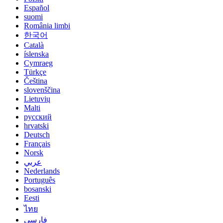
Español
suomi
România limbi
한국어
Català
íslenska
Cymraeg
Türkçe
Čeština
slovenščina
Lietuvių
Malti
русский
hrvatski
Deutsch
Français
Norsk
عربي
Nederlands
Português
bosanski
Eesti
ไทย
فارسی