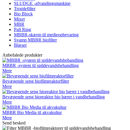
SLUDGE -afvandingsmaskine
Tromlefilter
Bio Block
Mixer
MBR
Pall Ring
MBBR-skærm til medieopbevaring
Svamp MBBR biofilter
Blæser
Anbefalede produkter
MBBR -system til spildevandsbehandling
Mere
Bevægende seng biofilmreaktorfilter
Mere
Bevægende seng bioreaktor bio bærer i vandbehandling
Mere
MBBR Bio Media til akvakultur
Mere
Send besked