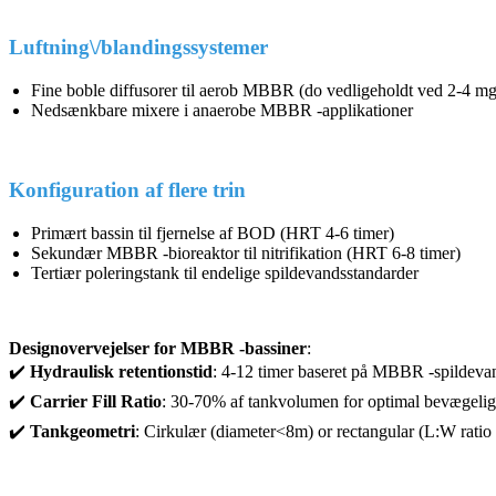
Luftning\/blandingssystemer
Fine boble diffusorer til aerob MBBR (do vedligeholdt ved 2-4 mg\
Nedsænkbare mixere i anaerobe MBBR -applikationer
Konfiguration af flere trin
Primært bassin til fjernelse af BOD (HRT 4-6 timer)
Sekundær MBBR -bioreaktor til nitrifikation (HRT 6-8 timer)
Tertiær poleringstank til endelige spildevandsstandarder
Designovervejelser for MBBR -bassiner
:
✔️
Hydraulisk retentionstid
: 4-12 timer baseret på MBBR -spildeva
✔️
Carrier Fill Ratio
: 30-70% af tankvolumen for optimal bevægelig
✔️
Tankgeometri
: Cirkulær (diameter<8m) or rectangular (L:W ratio 