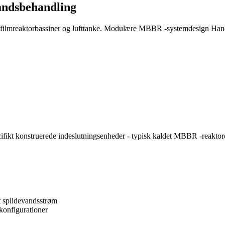
vandsbehandling
filmreaktorbassiner og lufttanke. Modulære MBBR -systemdesign Handl
kt konstruerede indeslutningsenheder - typisk kaldet MBBR -reaktorer
t spildevandsstrøm
konfigurationer