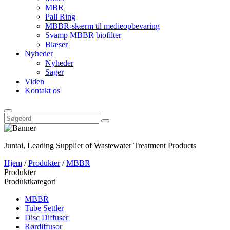
MBR
Pall Ring
MBBR-skærm til medieopbevaring
Svamp MBBR biofilter
Blæser
Nyheder
Nyheder
Sager
Viden
Kontakt os
Juntai, Leading Supplier of Wastewater Treatment Products
Hjem
/
Produkter
/
MBBR
Produkter
Produktkategori
MBBR
Tube Settler
Disc Diffuser
Rørdiffusor