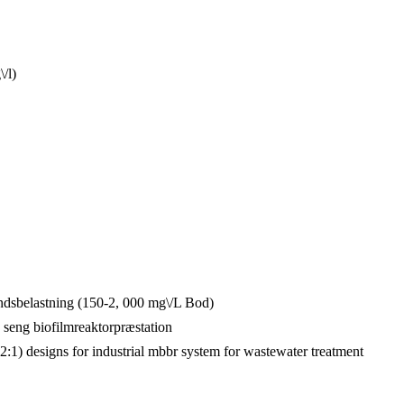
/l)
ndsbelastning (150-2, 000 mg\/L Bod)
 seng biofilmreaktorpræstation
2:1) designs for industrial mbbr system for wastewater treatment