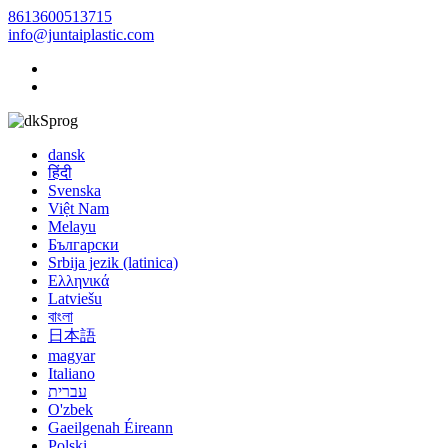
8613600513715
info@juntaiplastic.com
Sprog
dansk
हिंदी
Svenska
Việt Nam
Melayu
Български
Srbija jezik (latinica)
Ελληνικά
Latviešu
বাংলা
日本語
magyar
Italiano
עברית
O'zbek
Gaeilgenah Éireann
Polski