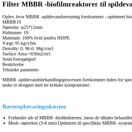
Filter MBBR -biofilmreaktorer til spilde
Oplev, hvor MBBR -spildevandsrensning forekommer - optimeret bio
MBBR19
Størrelse: φ25*12mm
Hulnumre: 19
Materiale: 100% hvid jomfru HDPE
Vægt: 95 kg\/cbm
Densilty: 0. 96-0. 98g\/cm3
Surface Area:>650m2/m3
Send forespørgsel
Beskrivelse
Tekniske parametre
MBBR -spildevandsbehandlingsprocessen forekommer inden for specifi
tanke er designet med tre kritiske komponenter:
Bæreropbevaringsskærme
Forhindre tab af MBBR -biofilmbærere, mens de tillader behandle
Mesh -størrelser (3-8 mm) Optimeret til specifikke MBBR -system